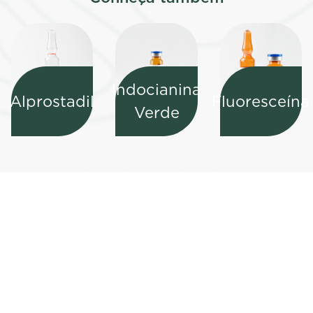
Indocianina
Alprostadil
Fluoresceína
Verde
Fale com