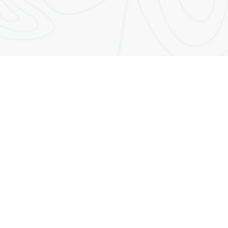
Fale com
a gente!
Preencha o formulário